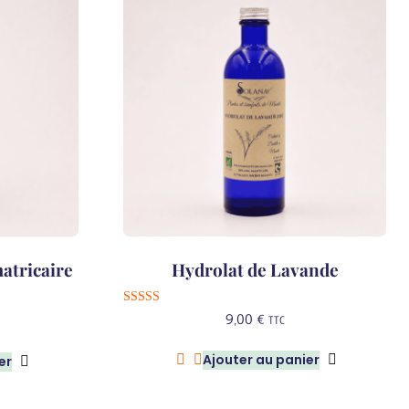
atricaire
Hydrolat de Lavande
Note
9,00
€
TTC
5.00
sur 5
Ajouter au panier
er