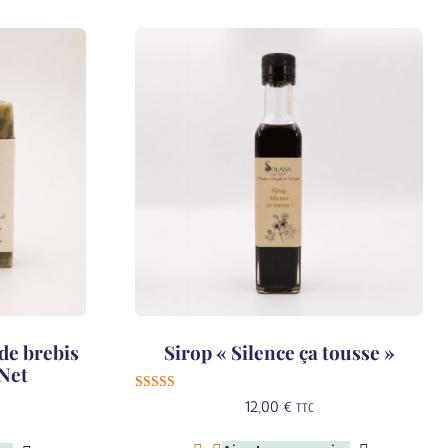
 de brebis
Sirop « Silence ça tousse »
 Net
Note
12,00
€
TTC
5.00
sur 5