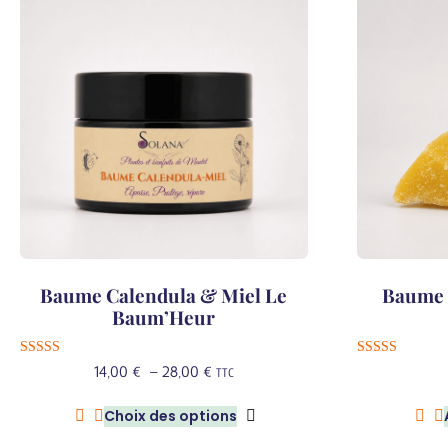
Baume Calendula & Miel Le
Baume p
Baum’Heur
Note
Note
Plage
14,00
€
–
28,00
€
TTC
5.00
5.00
sur 5
sur 5
de
Choix des options
prix :
Ce
14,00 €