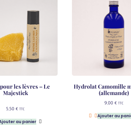
our les lèvres – Le
Hydrolat Camomille m
Majestick
(allemande)
9,00
€
TTC
5,50
€
TTC
Ajouter au pani
Ajouter au panier