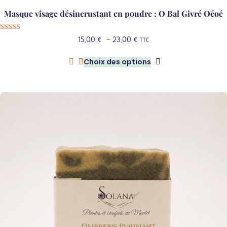
Masque visage désincrustant en poudre : O Bal Givré Oéoé
Note
Plage
15,00
€
–
23,00
€
TTC
5.00
sur 5
de
Choix des options
prix :
Ce
15,00 €
produit
à
a
23,00 €
plusieurs
variations.
Les
options
peuvent
être
choisies
sur
la
page