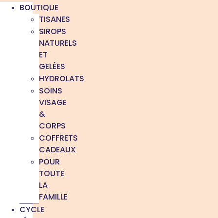
BOUTIQUE
TISANES
SIROPS
NATURELS
ET
GELÉES
HYDROLATS
SOINS
VISAGE
&
CORPS
COFFRETS
CADEAUX
POUR
TOUTE
LA
FAMILLE
CYCLE