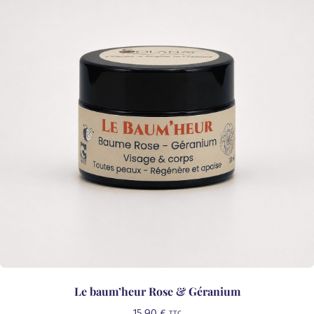
Le baum’heur Rose & Géranium
15,90
€
TTC