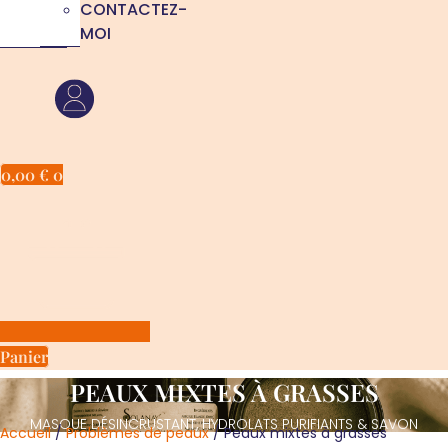
CONTACTEZ-
MOI
0,00
€
0
Panier
PEAUX MIXTES À GRASSES
MASQUE DÉSINCRUSTANT, HYDROLATS PURIFIANTS & SAVON
Accueil
/
Problèmes de peaux
/ Peaux mixtes à grasses