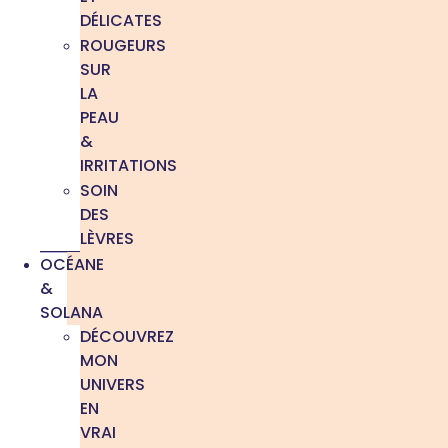
DÉLICATES
ROUGEURS
SUR
LA
PEAU
&
IRRITATIONS
SOIN
DES
LÈVRES
OCÉANE
&
SOLANA
DÉCOUVREZ
MON
UNIVERS
EN
VRAI