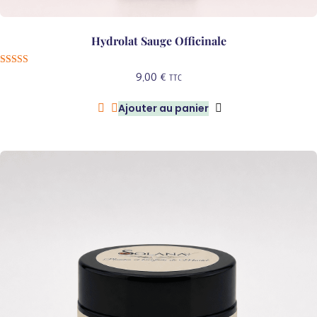
Hydrolat Sauge Officinale
Note
9,00
€
TTC
5.00
sur 5
Ajouter au panier