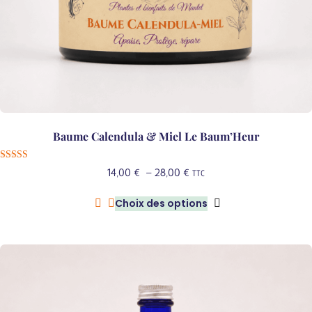
Baume Calendula & Miel Le Baum’Heur
Note
Plage
14,00
€
–
28,00
€
TTC
5.00
sur 5
de
Choix des options
prix :
Ce
14,00 €
produit
à
a
28,00 €
plusieurs
variations.
Les