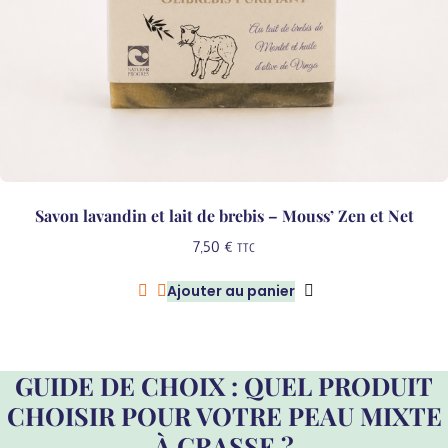
du
produit
Savon lavandin et lait de brebis – Mouss’ Zen et Net
7,50
€
TTC
Ajouter au panier
GUIDE DE CHOIX : QUEL PRODUIT
CHOISIR POUR VOTRE PEAU MIXTE
À GRASSE ?