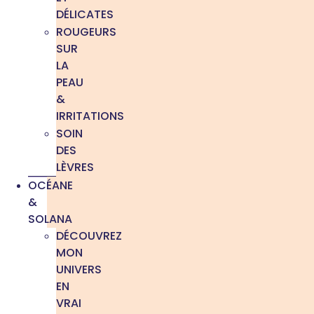
DÉLICATES
ROUGEURS
SUR
LA
PEAU
&
IRRITATIONS
SOIN
DES
LÈVRES
OCÉANE
&
SOLANA
DÉCOUVREZ
MON
UNIVERS
EN
VRAI