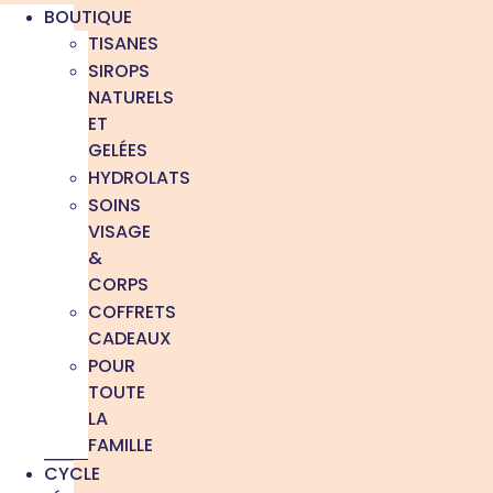
BOUTIQUE
TISANES
SIROPS
NATURELS
ET
GELÉES
HYDROLATS
SOINS
VISAGE
&
CORPS
COFFRETS
CADEAUX
POUR
TOUTE
LA
FAMILLE
CYCLE