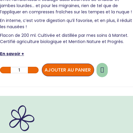
jambes lourdes… et pour les migraines, rien de tel que de
l’appliquer en compresses fraîches sur les tempes et la nuque !
En interne, c’est votre digestion qu’il favorise, et en plus, il réduit
les nausées !
Flacon de 200 ml. Cultivée et distillée par mes soins à Mantet.
Certifié agriculture biologique et Mention Nature et Progrès.
En savoir +
quantité
AJOUTER AU PANIER
de
Hydrolat
menthe
poivrée