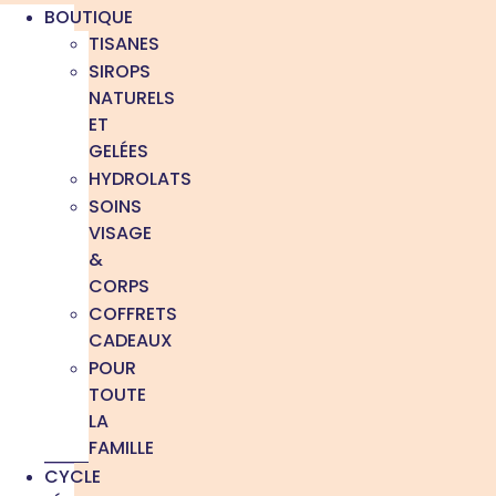
BOUTIQUE
TISANES
SIROPS
NATURELS
ET
GELÉES
HYDROLATS
SOINS
VISAGE
&
CORPS
COFFRETS
CADEAUX
POUR
TOUTE
LA
FAMILLE
CYCLE