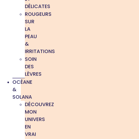
DÉLICATES
ROUGEURS
SUR
LA
PEAU
&
IRRITATIONS
SOIN
DES
LÈVRES
OCÉANE
&
SOLANA
DÉCOUVREZ
MON
UNIVERS
EN
VRAI