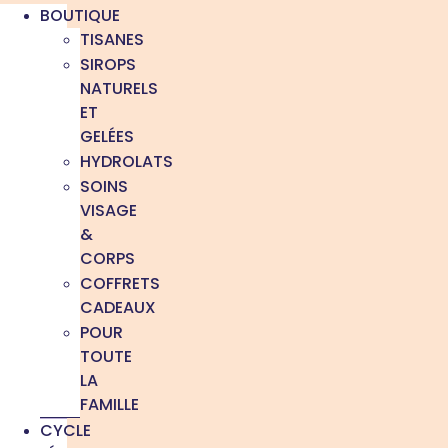
BOUTIQUE
TISANES
SIROPS
NATURELS
ET
GELÉES
HYDROLATS
SOINS
VISAGE
&
CORPS
COFFRETS
CADEAUX
POUR
TOUTE
LA
FAMILLE
CYCLE