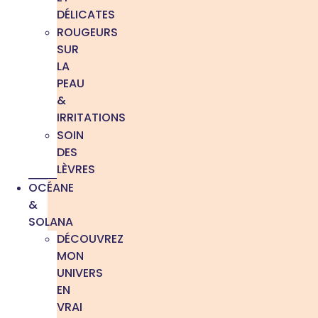
DÉLICATES
ROUGEURS
SUR
LA
PEAU
&
IRRITATIONS
SOIN
DES
LÈVRES
OCÉANE
&
SOLANA
DÉCOUVREZ
MON
UNIVERS
EN
VRAI