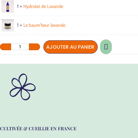
1 ×
Hydrolat de Lavande
1 ×
Le baum'heur lavande
quantité
AJOUTER AU PANIER
de
Coffret
cadeau
Lavande
CULTIVÉE & CUEILLIE EN FRANCE