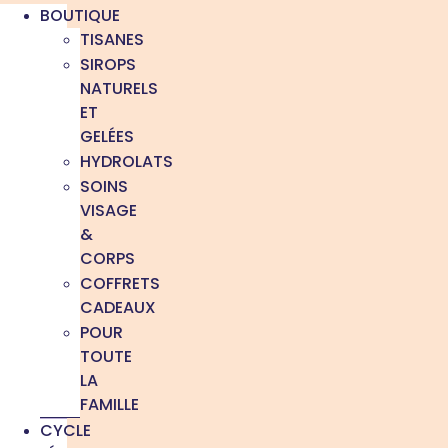
BOUTIQUE
TISANES
SIROPS
NATURELS
ET
GELÉES
HYDROLATS
SOINS
VISAGE
&
CORPS
COFFRETS
CADEAUX
POUR
TOUTE
LA
FAMILLE
CYCLE