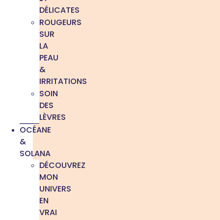
DÉLICATES
ROUGEURS
SUR
LA
PEAU
&
IRRITATIONS
SOIN
DES
LÈVRES
OCÉANE
&
SOLANA
DÉCOUVREZ
MON
UNIVERS
EN
VRAI