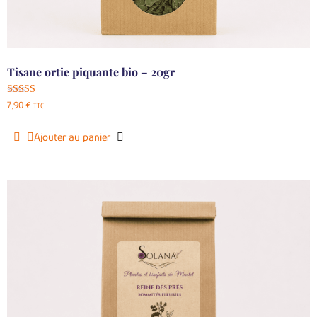
Tisane ortie piquante bio – 20gr
Note
7,90
€
TTC
5.00
sur 5
Ajouter au panier