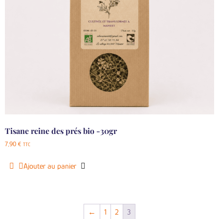
Tisane reine des prés bio -30gr
7,90
€
TTC
Ajouter au panier
←
1
2
3