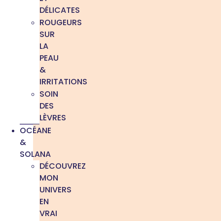
DÉLICATES
ROUGEURS
SUR
LA
PEAU
&
IRRITATIONS
SOIN
DES
LÈVRES
OCÉANE
&
SOLANA
DÉCOUVREZ
MON
UNIVERS
EN
VRAI