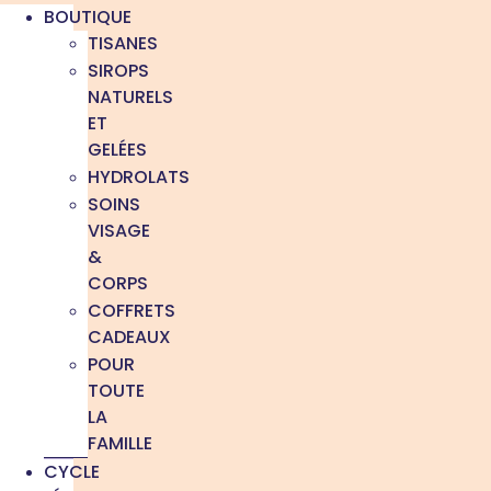
BOUTIQUE
TISANES
SIROPS
NATURELS
ET
GELÉES
HYDROLATS
SOINS
VISAGE
&
CORPS
COFFRETS
CADEAUX
POUR
TOUTE
LA
FAMILLE
CYCLE